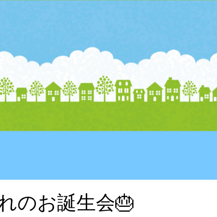
年
れのお誕生会🎂