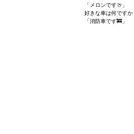
「メロンです🍈」
好きな車は何ですか
「消防車です🚒」