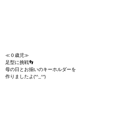
≪０歳児≫
足型に挑戦👣
母の日とお揃いのキーホルダーを
作りましたよ(*^_^*)